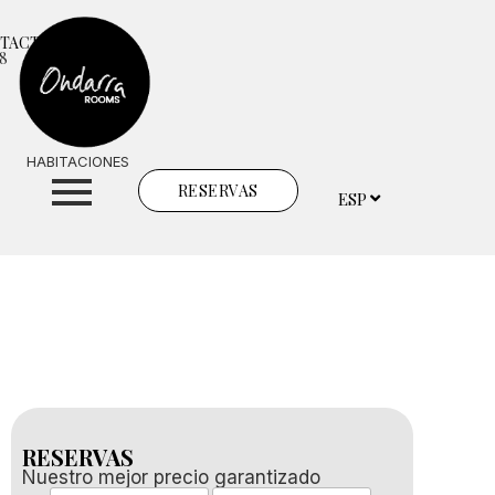
NTACTO
58
ENG
HABITACIONES
RESERVAS
ESP
FR
RESERVAS
Nuestro mejor precio garantizado