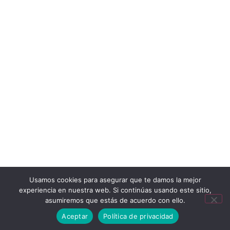
Usamos cookies para asegurar que te damos la mejor
experiencia en nuestra web. Si continúas usando este sitio,
asumiremos que estás de acuerdo con ello.
Ondarra Rooms
Aceptar
Política de privacidad
Calle Secundino Esnaola, 5, 1º